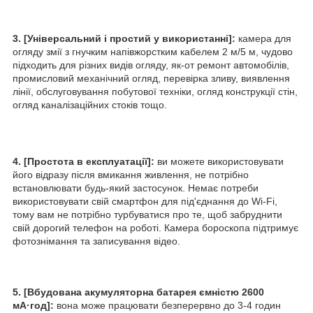
3. [Універсальний і простий у використанні]:
камера для
огляду змії з гнучким напівжорстким кабелем 2 м/5 м, чудово
підходить для різних видів огляду, як-от ремонт автомобілів,
промисловий механічний огляд, перевірка зливу, виявлення
лінії, обслуговування побутової техніки, огляд конструкції стін,
огляд каналізаційних стоків тощо.
4. [Простота в експлуатації]:
ви можете використовувати
його відразу після вмикання живлення, не потрібно
встановлювати будь-який застосунок. Немає потреби
використовувати свій смартфон для під'єднання до Wi-Fi,
тому вам не потрібно турбуватися про те, щоб забруднити
свій дорогий телефон на роботі. Камера бороскопа підтримує
фотознімання та записування відео.
5. [Вбудована акумуляторна батарея ємністю 2600
мА·год]:
вона може працювати безперервно до 3-4 годин