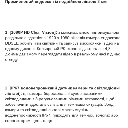
Промисловий ендоскоп із подвійною лінзою 8
мм
1. [1080P HD Clear Vision]:
з максимальною підтримуваною
роздільною здатністю 1920 x 1080 пікселів камера ендоскопа
DDSEE робить чіткі світлини та записує високоякісні відео на
одному диханні. Кольоровий РК-екран із діагоналлю 4,3
дюйма дає змогу переглядати відео в реальному часі під час
огляду.
2. [IP67 водонепроникний датчик камери та світлодіодні
ліхтарі]:
ця камера бороскопа з 8 супер'яскравими
світлодіодами з 3 регульованими рівнями яскравості, щоб
забезпечити вдосталь світла для темніших ситуацій. Зонд
камери та світлодіодні ліхтарі мають ступінь
водонепроникності IP67, підходять для темних, вологих або
вологих приміщень тощо.