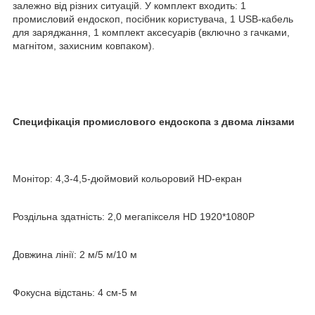
залежно від різних ситуацій. У комплект входить: 1
промисловий ендоскоп, посібник користувача, 1 USB-кабель
для заряджання, 1 комплект аксесуарів (включно з гачками,
магнітом, захисним ковпаком).
Специфікація
промислового ендоскопа з двома лінзами
Монітор: 4,3-4,5-дюймовий кольоровий HD-екран
Роздільна здатність: 2,0 мегапікселя HD 1920*1080P
Довжина лінії: 2 м/5 м/10 м
Фокусна відстань: 4 см-5 м