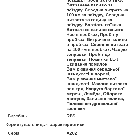
поїздці, Пробіг за поїздку,
Витрачене паливо за
поїздку, Середня витрата на
100 км за поїздку, Середня
витрата за годину за
поїздку, Вартість поїздки,
Витрачене паливо всього,
Час в пробках, Пробіг у
пробках, Витрачене паливо
в пробках, Середня витрата
на 100 км в пробках, Час до
заправки, Пробіг до
заправки, Помилки ЕБК,
Скидання помилок,
Вимірювання середньої
швидкості в дорозі,
Вимірювання миттєвої
швидкості, Масова витрата
повітря, Напруга бортової
мережі, Лямбда, Обороти
двигуна, Залишок палива,
Положення дросельної
заслінки
Виробник
RPS
Користувальницькі характеристики
Серія
А202