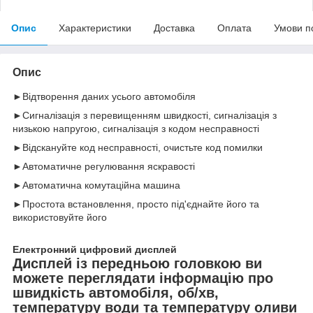
Опис
Характеристики
Доставка
Оплата
Умови п
Опис
►Відтворення даних усього автомобіля
►Сигналізація з перевищенням швидкості, сигналізація з
низькою напругою, сигналізація з кодом несправності
►Відскануйте код несправності, очистьте код помилки
►Автоматичне регулювання яскравості
►Автоматична комутаційна машина
►Простота встановлення, просто під'єднайте його та
використовуйте його
Електронний цифровий дисплей
Дисплей із передньою головкою ви
можете переглядати інформацію про
швидкість автомобіля, об/хв,
температуру води та температуру оливи