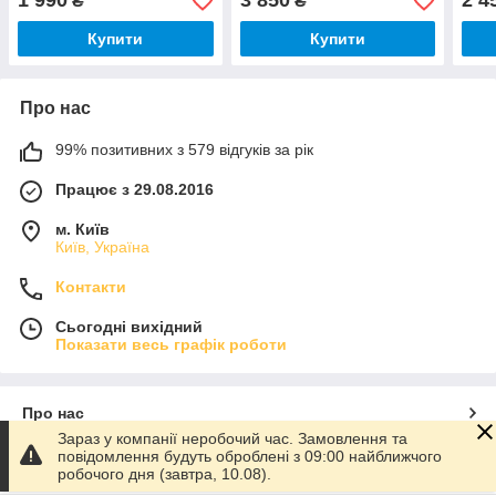
1 990
3 850
2 4
₴
₴
турбооберт
Швид
пал
Купити
Купити
Про нас
99% позитивних з 579 відгуків за рік
Працює з 29.08.2016
м. Київ
Київ, Україна
Контакти
Сьогодні вихідний
Показати весь графік роботи
Про нас
Зараз у компанії неробочий час. Замовлення та
повідомлення будуть оброблені з 09:00 найближчого
Контакти
робочого дня (завтра, 10.08).