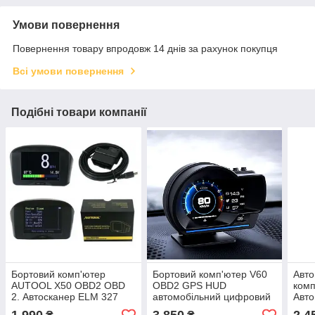
Умови повернення
Повернення товару впродовж 14 днів за рахунок покупця
Всі умови повернення
Подібні товари компанії
Бортовий комп'ютер
Бортовий комп'ютер V60
Авто
AUTOOL X50 OBD2 OBD
OBD2 GPS HUD
ком
2. Автосканер ELM 327
автомобільний цифровий
Авто
V1.5
спідометр, смарт-датчик,
комп