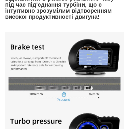
під час під'єднання турбіни, що є
інтуїтивно зрозумілим відтворенням
високої продуктивності двигуна!