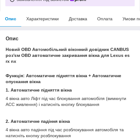
Опис
Характеристики
Доставка
Оплата
Умови п
Опис
Новий OBD Автомобільний віконний довідник CANBUS
роз'єм OBD автоматичне закривання вікна для Lexus es
rx nx
Функція: Автоматичне підняття вікна + Автоматичне
опускання вікна
1. Автоматичне підняття вікна
4 вікна авто Ліфт під час блокування автомобіля (вимкнути
ACC живлення) і натисніть кнопку блокування
2. Автоматичне падіння вікна
4 вікна авто падіння під час розблокування автомобіля та
натисніть кнопку розблокування