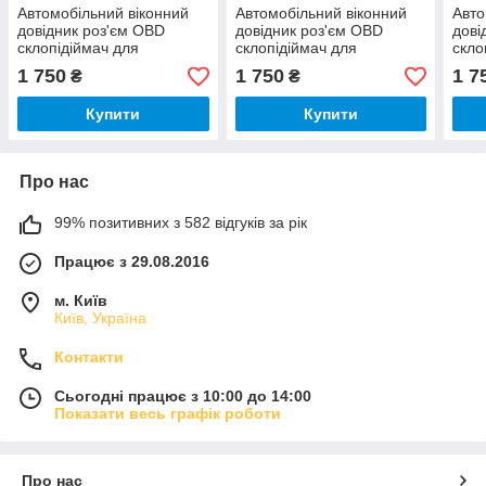
Автомобільний віконний
Автомобільний віконний
Авто
довідник роз'єм OBD
довідник роз'єм OBD
дові
склопідіймач для
склопідіймач для
скло
автомобілів Lexus RX/IS
автомобілів Lexus ES/CT
авто
1 750
1 750
1 7
₴
₴
2010-2016
2010-2016
2010
Купити
Купити
Про нас
99% позитивних з 582 відгуків за рік
Працює з 29.08.2016
м. Київ
Київ, Україна
Контакти
Сьогодні працює з 10:00 до 14:00
Показати весь графік роботи
Про нас