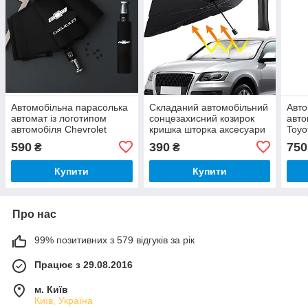
Автомобільна парасолька
Складаний автомобільний
Авто
автомат із логотипом
сонцезахисний козирок
авто
автомобіля Chevrolet
кришка шторка аксесуари
Toyo
для захисту переднього
590
390
750
₴
₴
вікна 120*60 см.
Купити
Купити
Про нас
99% позитивних з 579 відгуків за рік
Працює з 29.08.2016
м. Київ
Київ, Україна