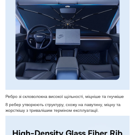
Ребро зі скловолокна високої щільності, міцніше та гнучкіше
8 ребер утворюють структуру, схожу на павутину, міцну та
жорсткішу з тривалішим терміном експлуатації.