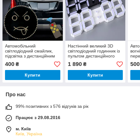
Автомобільний
Настінний великий 3D
Авто
світлодіодний смайлик,
світлодіодний годинник із
вогн
підсвітка з дистанційним
пультом дистанційного
пере
керуванням на заднє вікно
керування 39*13 см
ембл
400
1 890
500
₴
₴
автомобіля
прик
Купити
Купити
Про нас
99% позитивних з 576 відгуків за рік
Працює з 29.08.2016
м. Київ
Київ, Україна