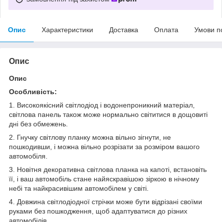
Опис
Характеристики
Доставка
Оплата
Умови п
Опис
Опис
Особливість:
1. Високоякісний світлодіод і водонепроникний матеріал,
світлова панель також може нормально світитися в дощовиті
дні без обмежень.
2. Гнучку світлову планку можна вільно зігнути, не
пошкодивши, і можна вільно розрізати за розміром вашого
автомобіля.
3. Новітня декоративна світлова планка на капоті, встановіть
її, і ваш автомобіль стане найяскравішою зіркою в нічному
небі та найкрасивішим автомобілем у світі.
4. Довжина світлодіодної стрічки може бути відрізані своїми
руками без пошкодження, щоб адаптуватися до різних
автомобілів.