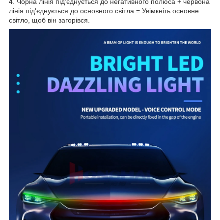
4. Чорна лінія під'єднується до негативного полюса + червона
лінія під'єднується до основного світла = Увімкніть основне
світло, щоб він загорівся.