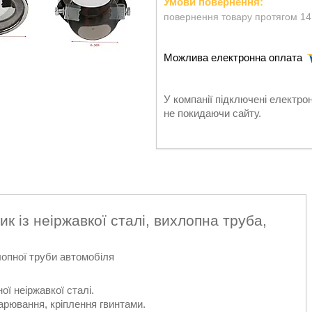
повернення товару протягом 14
У компанії підключені електро
не покидаючи сайту.
 із неіржавкої сталі, вихлопна труба,
лопної труби автомобіля
ої неіржавкої сталі.
арювання, кріплення гвинтами.