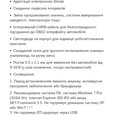
Адаптація електронних блоків
Скидання сервісних інтервалів
Зміна програмованих значень, системи вимірювання
швидкості, температури тощо.
Інтегрований CARB-кабель для безпосереднього
під'єднання до OBD2 інтерфейсу автомобіля
Світлодіоди на корпусі для індикації роботи/станання
пристрою
Складаний гачок для зручного встановлення сканера
(наприклад, на ручку авто)
Роз'єм 5.5 х 2.1 мм для живлення без автомобіля від
9-18 В (у разі оновлення, пошук несправностей)
Сповіщення:
1. Перед встановленням вимкніть мережу, антивірусне
програмне забезпечення або брандмауер.
2. Рекомендована система ПК: система Windows 7 Pro
(32/64 біт), Internet Explorer IE8 IE9 або вище,
NET.Framework 3.5. Не підтримує домашню систему XP
або Win7! ! ! !
3. Не підтримує BT,одорожує через USB