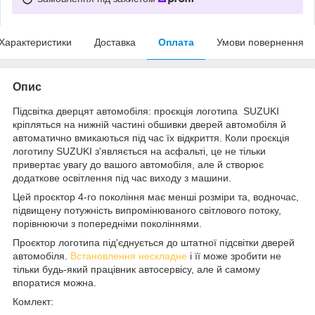
Характеристики
Доставка
Оплата
Умови повернення
Опис
Підсвітка дверцят автомобіля: проєкція логотипа SUZUKI
кріпляться на нижній частині обшивки дверей автомобіля й
автоматично вмикаються під час їх відкриття. Коли проєкція
логотипу SUZUKI з'являється на асфальті, це не тільки
привертає увагу до вашого автомобіля, але й створює
додаткове освітлення під час виходу з машини.
Цей проєктор 4-го покоління має менші розміри та, водночас,
підвищену потужність випромінюваного світлового потоку,
порівнюючи з попередніми поколіннями.
Проєктор логотипа під'єднується до штатної підсвітки дверей
автомобіля.
Встановлення нескладне
і її може зробити не
тільки будь-який працівник автосервісу, але й самому
впоратися можна.
Комлект: