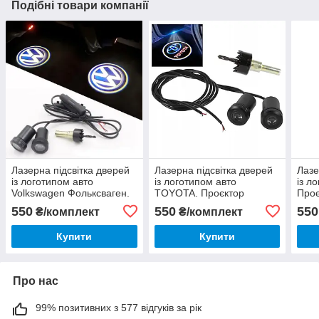
Подібні товари компанії
Лазерна підсвітка дверей
Лазерна підсвітка дверей
Лазе
із логотипом авто
із логотипом авто
із л
Volkswagen Фольксваген.
TOYOTA. Проєктор
Проє
Проєктор логотипа під
логотипа під машину
маши
550
550
550
₴/комплект
₴/комплект
машину комплект 2 шт.
комплект 2 шт.
Купити
Купити
Про нас
99% позитивних з 577 відгуків за рік